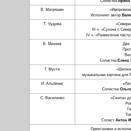
Солистка
Ирина
В. Матряшин
«Импровиза
Исполняет автор
Вал
Т. Чудова
«Северн
III ч. «Сухона с Сев
IV ч. «Развеселые пасту
Б. Михеев
Две 
Прот
Вес
Солистка
Елена 
Г. Мустя
«Шелков
музыкальная картина для 
И. Альбенис
«Лег
Солистка
Ольга
С. Василенко
«Сюита» дл
Ро
Г
То
Солист
Антон 
Оркестровки и исполн