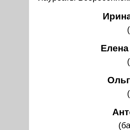
Ирин
Елен
Оль
Ан
(б