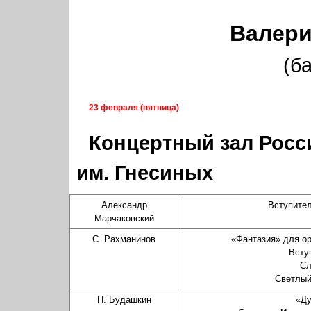
Валер
(б
23 февраля 
(пятница)
Концертный зал Росс
им. Гнесиных
Александр
Вступите
Марчаковский
С. Рахманинов
«Фантазия» для ор
Всту
Сл
Светлый
Н. Будашкин
«Ду