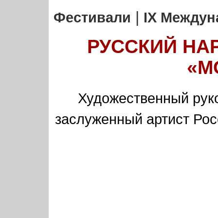
|
Фестивали
IX Между
РУССКИЙ НА
«М
Художественный руко
заслуженный артист Ро