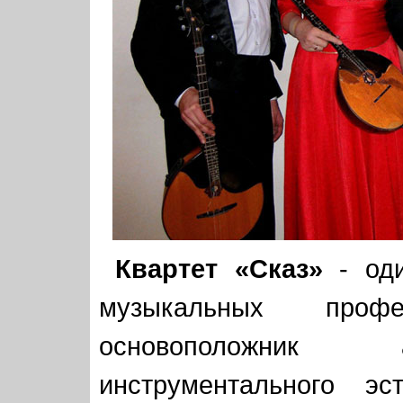
Квартет «Сказ»
- оди
музыкальных профес
основоположник а
инструментального эс