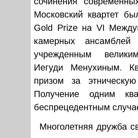
сочинения современны
Московский квартет бы
Gold Prize на VI Межд
камерных ансамблей 
учрежденным велики
Иегуди Менухиным. Кв
призом за этническую
Получение одним ква
беспрецедентным случае
Многолетняя дружба св